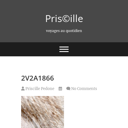
Skip
to
Pris©ille
content
voyages au quotidien
2V2A1866
Priscille Pedone
No Comments