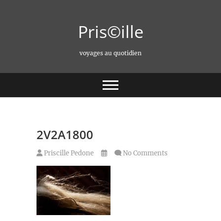
Skip
to
Pris©ille
content
voyages au quotidien
2V2A1800
Priscille Pedone
No Comments