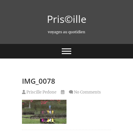
Skip
to
Pris©ille
content
voyages au quotidien
IMG_0078
Priscille Pedone
No Comments