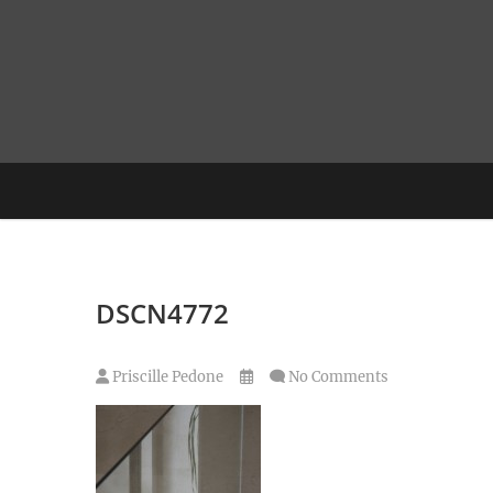
Skip
to
content
DSCN4772
Priscille Pedone
No Comments