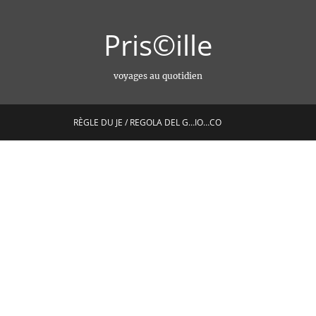
Pris©ille
voyages au quotidien
RÈGLE DU JE / REGOLA DEL G…IO…CO