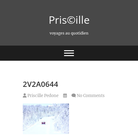
Skip
to
Pris©ille
content
voyages au quotidien
2V2A0644
Priscille Pedone
No Comments