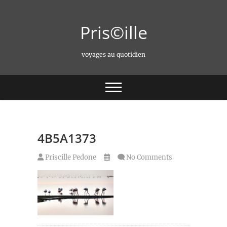
Skip
to
Pris©ille
content
voyages au quotidien
4B5A1373
Priscille Pedone
No Comments