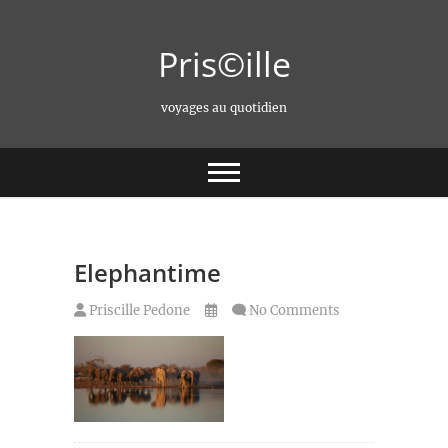
Skip
to
Pris©ille
content
voyages au quotidien
Elephantime
Priscille Pedone
No Comments