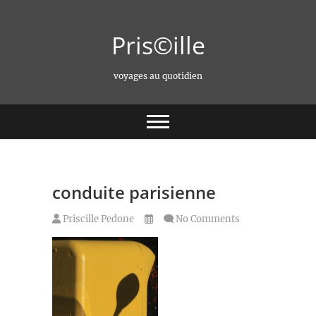
Skip
to
Pris©ille
content
voyages au quotidien
conduite parisienne
Priscille Pedone
No Comments