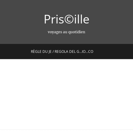
Pris©ille
voyages au quotidien
RÈGLE DU JE / REGOLA DEL G…IO…CO