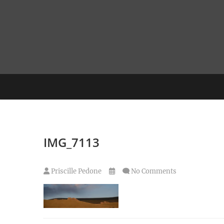
Skip
to
content
IMG_7113
Priscille Pedone
No Comments