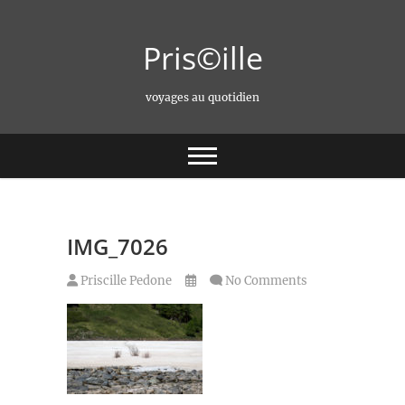
Skip
to
Pris©ille
content
voyages au quotidien
IMG_7026
Priscille Pedone
No Comments