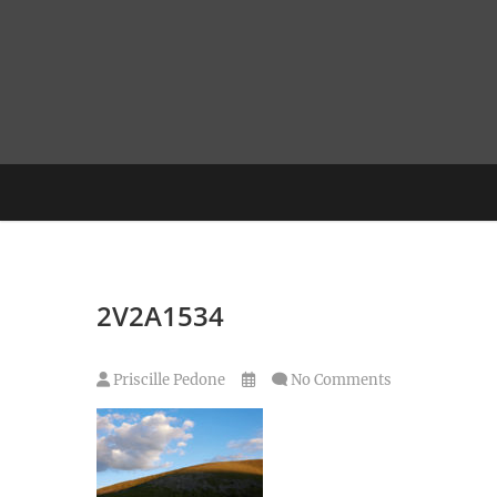
Skip
to
content
2V2A1534
Priscille Pedone
No Comments