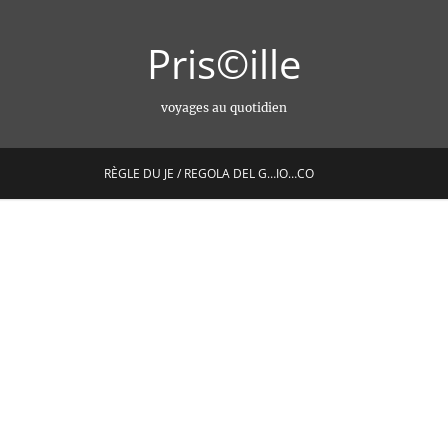
Pris©ille
voyages au quotidien
RÈGLE DU JE / REGOLA DEL G…IO…CO