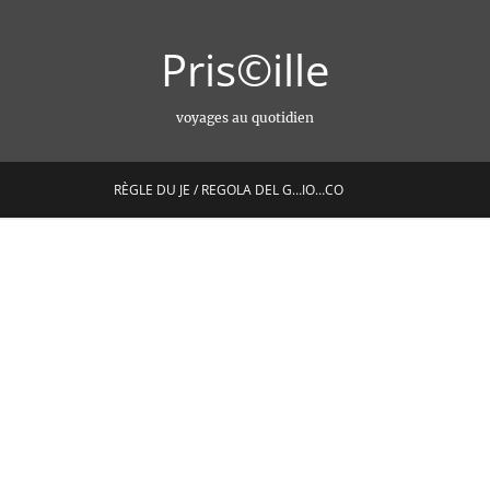
Pris©ille
voyages au quotidien
RÈGLE DU JE / REGOLA DEL G…IO…CO