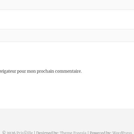
navigateur pour mon prochain commentaire.
© 2026
Pris©ille
| Designed by:
Theme Freesia
| Powered by:
WordPress