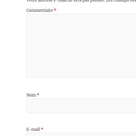
Votre adresse e-mail ne sera pas publiée.
Les champs obl
Commentaire
*
Nom
*
E-mail
*