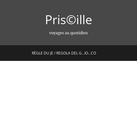
Pris©ille
voyages au quotidien
RÈGLE DU JE / REGOLA DEL G…IO…CO