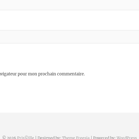
navigateur pour mon prochain commentaire.
© 2026
Pris©ille
| Designed by:
Theme Freesia
| Powered by:
WordPress