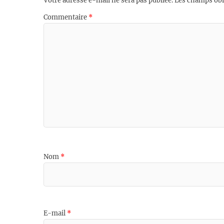
Votre adresse e-mail ne sera pas publiée.
Les champs obl
Commentaire
*
Nom
*
E-mail
*