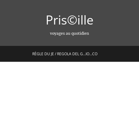
Pris©ille
voyages au quotidien
RÈGLE DU JE / REGOLA DEL G…IO…CO