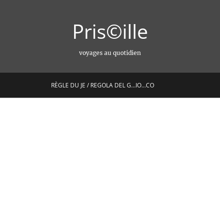
Pris©ille
voyages au quotidien
RÈGLE DU JE / REGOLA DEL G…IO…CO