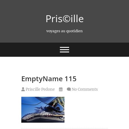
Skip
to
Pris©ille
content
voyages au quotidien
EmptyName 115
Priscille Pedone
No Comments