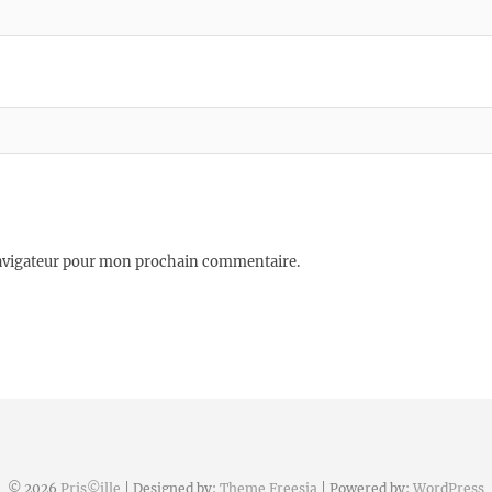
navigateur pour mon prochain commentaire.
© 2026
Pris©ille
| Designed by:
Theme Freesia
| Powered by:
WordPress