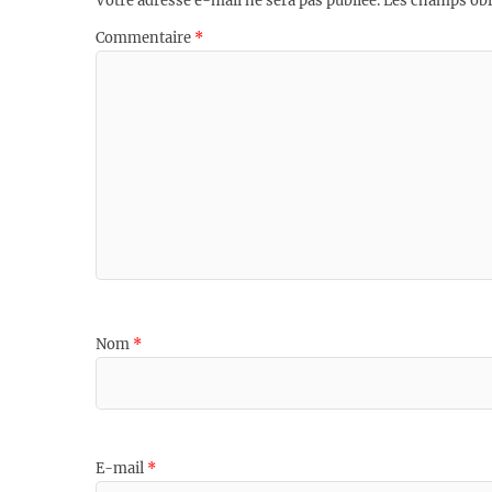
Votre adresse e-mail ne sera pas publiée.
Les champs obl
Commentaire
*
Nom
*
E-mail
*