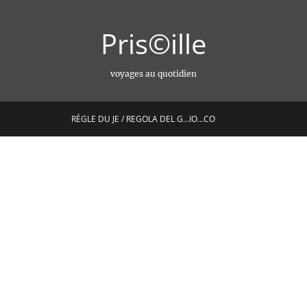
Pris©ille
voyages au quotidien
RÈGLE DU JE / REGOLA DEL G…IO…CO