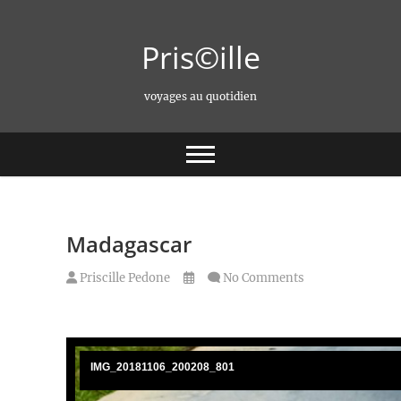
Skip
to
Pris©ille
content
voyages au quotidien
Madagascar
Priscille Pedone
No Comments
IMG_20181106_200208_801