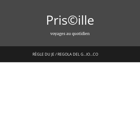
Pris©ille
voyages au quotidien
RÈGLE DU JE / REGOLA DEL G…IO…CO