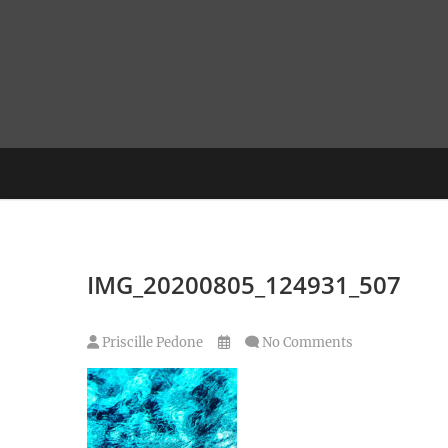
Skip
to
content
IMG_20200805_124931_507
Priscille Pedone
No Comments