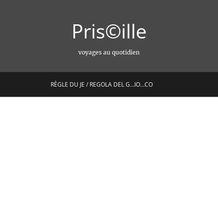
Pris©ille
voyages au quotidien
RÈGLE DU JE / REGOLA DEL G…IO…CO