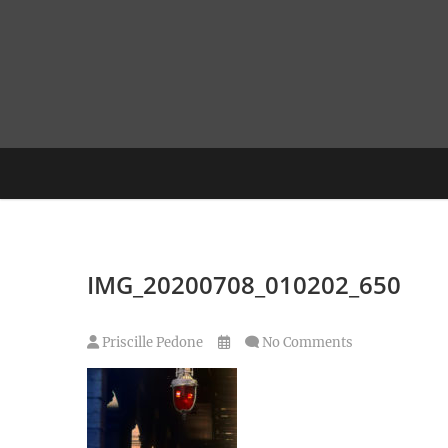
Skip
to
content
IMG_20200708_010202_650
Priscille Pedone
No Comments