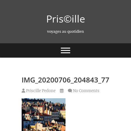
Skip
to
Pris©ille
content
voyages au quotidien
IMG_20200706_204843_772
Priscille Pedone
No Comments