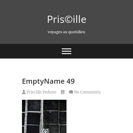
Skip
to
Pris©ille
content
voyages au quotidien
EmptyName 49
Priscille Pedone
No Comments