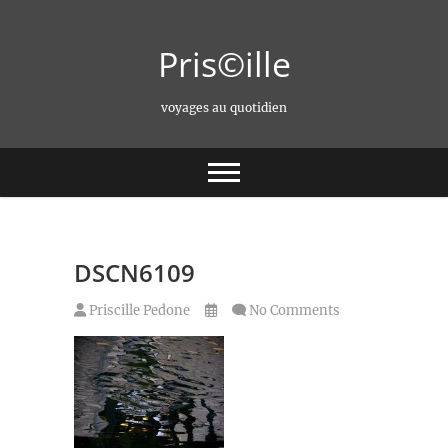
Skip
to
Pris©ille
content
voyages au quotidien
DSCN6109
Priscille Pedone
No Comments