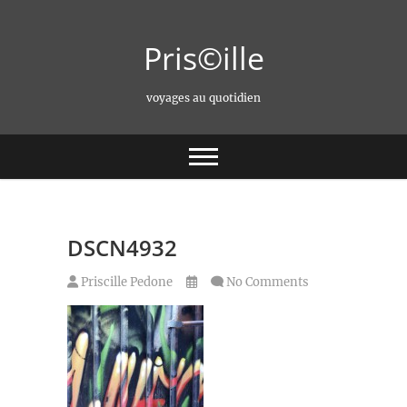
Skip
to
Pris©ille
content
voyages au quotidien
DSCN4932
Priscille Pedone
No Comments