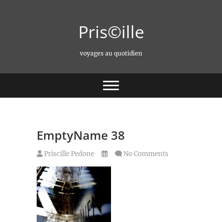
Skip
to
Pris©ille
content
voyages au quotidien
EmptyName 38
Priscille Pedone
No Comments