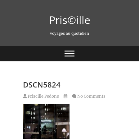
Skip
to
Pris©ille
content
voyages au quotidien
DSCN5824
Priscille Pedone
No Comments