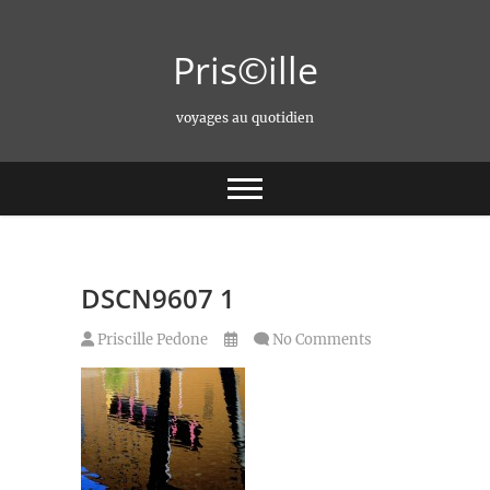
Skip
to
Pris©ille
content
voyages au quotidien
DSCN9607 1
Priscille Pedone
No Comments