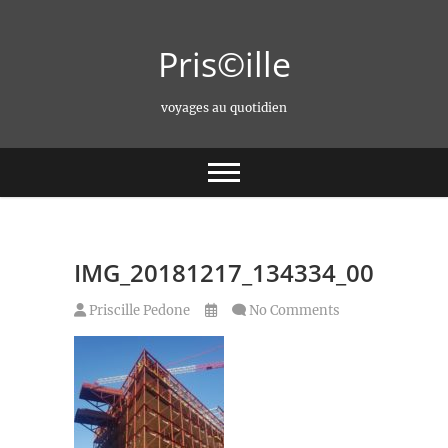
Skip
to
Pris©ille
content
voyages au quotidien
IMG_20181217_134334_005
Priscille Pedone
No Comments