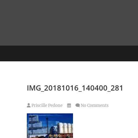
Skip
to
content
IMG_20181016_140400_281
Priscille Pedone
No Comments