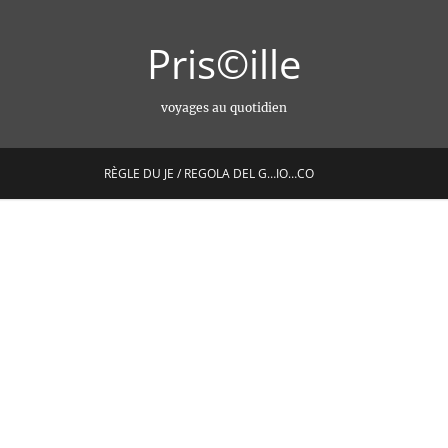
Pris©ille
voyages au quotidien
RÈGLE DU JE / REGOLA DEL G…IO…CO