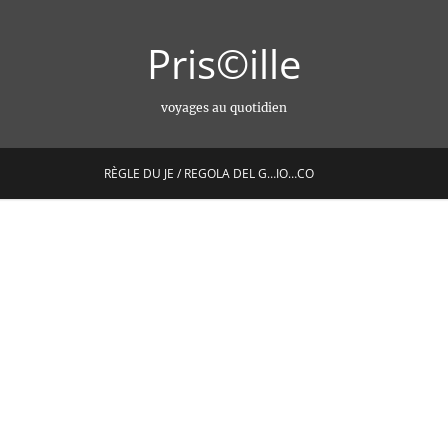
Pris©ille
voyages au quotidien
RÈGLE DU JE / REGOLA DEL G…IO…CO