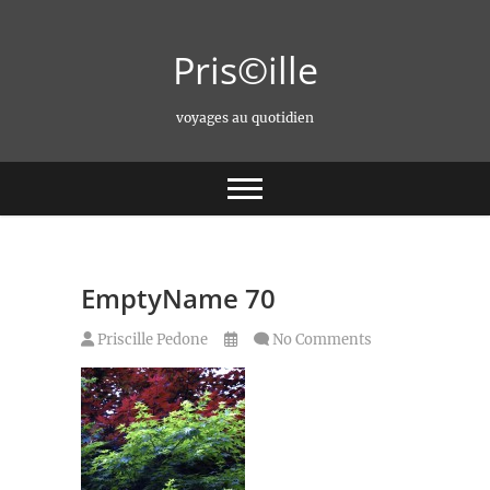
Skip
to
Pris©ille
content
voyages au quotidien
EmptyName 70
Priscille Pedone
No Comments