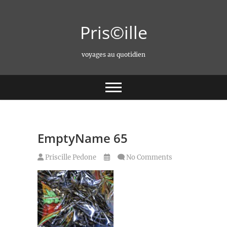
Skip
to
Pris©ille
content
voyages au quotidien
EmptyName 65
Priscille Pedone
No Comments