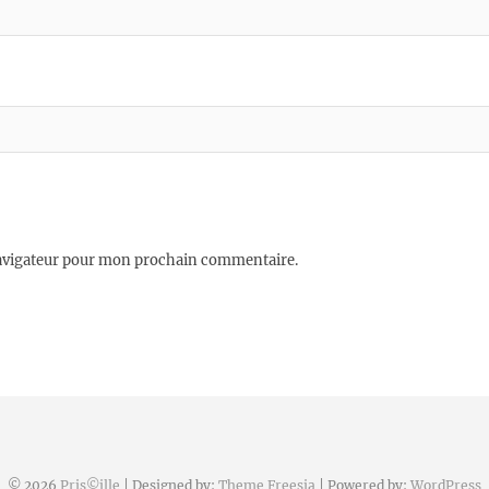
navigateur pour mon prochain commentaire.
© 2026
Pris©ille
| Designed by:
Theme Freesia
| Powered by:
WordPress