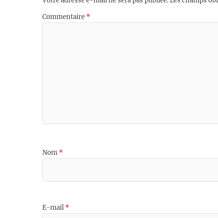
Votre adresse e-mail ne sera pas publiée.
Les champs obl
Commentaire
*
Nom
*
E-mail
*