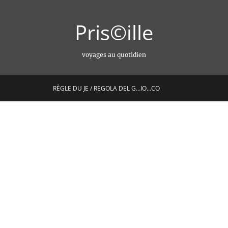
Pris©ille
voyages au quotidien
RÈGLE DU JE / REGOLA DEL G…IO…CO