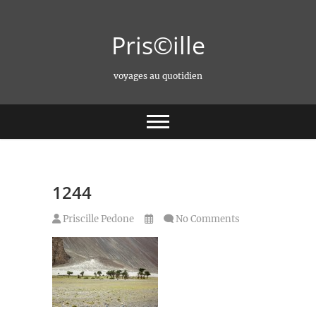
Skip
to
Pris©ille
content
voyages au quotidien
1244
Priscille Pedone
No Comments