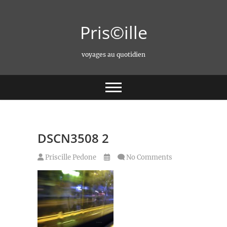
Skip
to
Pris©ille
content
voyages au quotidien
DSCN3508 2
Priscille Pedone
No Comments