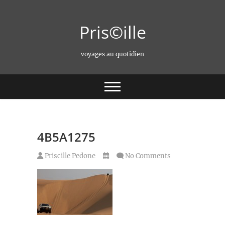
Skip
to
Pris©ille
content
voyages au quotidien
4B5A1275
Priscille Pedone
No Comments