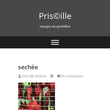
Skip
to
Pris©ille
content
voyages au quotidien
sechée
Priscille Pedone
No Comments