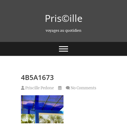
Skip
to
Pris©ille
content
voyages au quotidien
4B5A1673
Priscille Pedone
No Comments