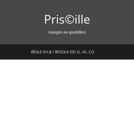
Pris©ille
voyages au quotidien
RÈGLE DU JE / REGOLA DEL G…IO…CO