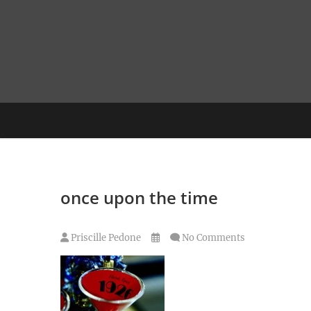
Skip
to
content
once upon the time
Priscille Pedone
No Comments