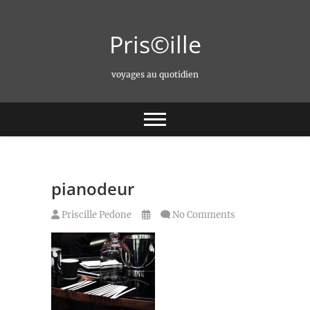
Skip
to
Pris©ille
content
voyages au quotidien
pianodeur
Priscille Pedone
No Comments