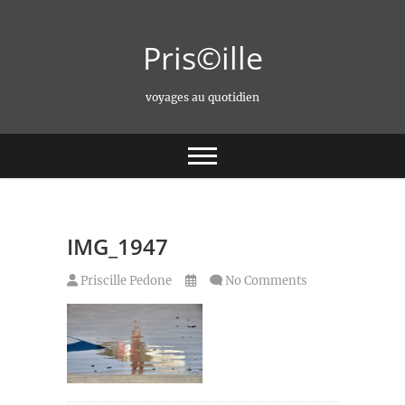
Skip
to
Pris©ille
content
voyages au quotidien
IMG_1947
Priscille Pedone
No Comments