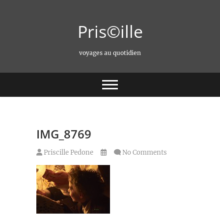
Skip
to
Pris©ille
content
voyages au quotidien
IMG_8769
Priscille Pedone
No Comments