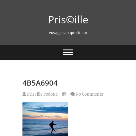
Skip
to
Pris©ille
content
voyages au quotidien
4B5A6904
Priscille Pedone
No Comments