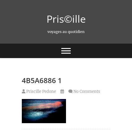
Skip
to
Pris©ille
content
voyages au quotidien
4B5A6886 1
Priscille Pedone
No Comments