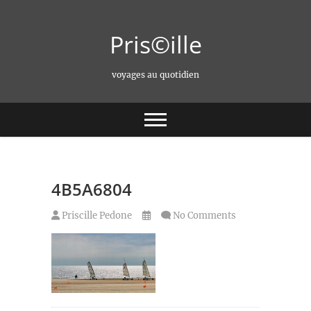
Skip
to
Pris©ille
content
voyages au quotidien
4B5A6804
Priscille Pedone
No Comments