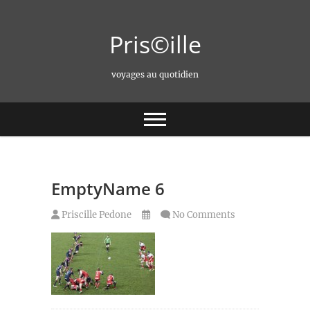
Skip
to
Pris©ille
content
voyages au quotidien
EmptyName 6
Priscille Pedone
No Comments