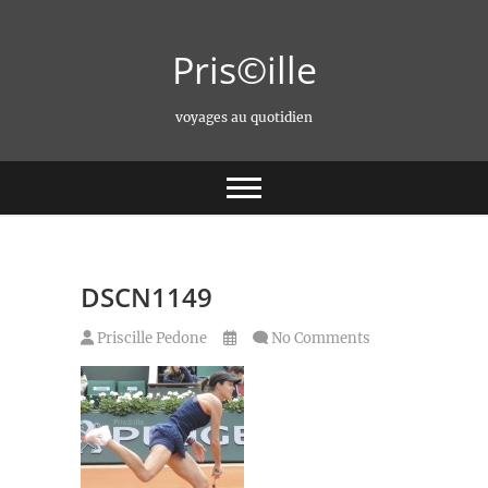
Skip
to
Pris©ille
content
voyages au quotidien
DSCN1149
Priscille Pedone
No Comments