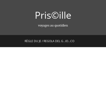
Pris©ille
voyages au quotidien
RÈGLE DU JE / REGOLA DEL G…IO…CO