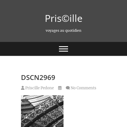
Skip
to
Pris©ille
content
voyages au quotidien
DSCN2969
Priscille Pedone
No Comments