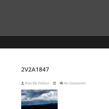
Skip
to
content
2V2A1847
Priscille Pedone
No Comments