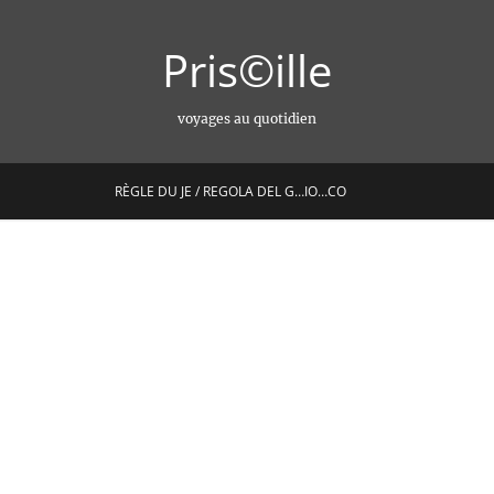
Pris©ille
voyages au quotidien
RÈGLE DU JE / REGOLA DEL G…IO…CO